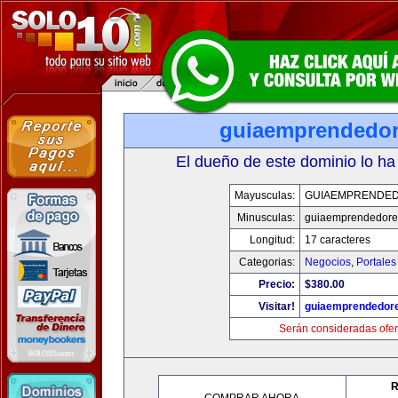
guiaemprendedo
El dueño de este dominio lo ha
Mayusculas:
GUIAEMPRENDE
Minusculas:
guiaemprendedore
Longitud:
17 caracteres
Categorias:
Negocios
,
Portales
Precio:
$380.00
Visitar!
guiaemprendedor
Serán consideradas ofer
R