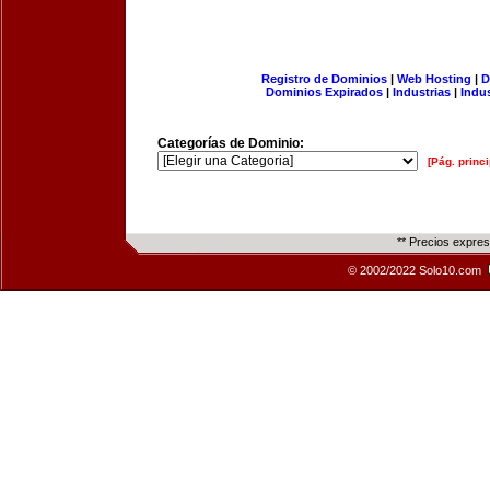
Registro de Dominios
|
Web Hosting
|
D
Dominios Expirados
|
Industrias
|
Indu
Categorías de Dominio:
[Pág. princi
** Precios expre
© 2002/2022 Solo10.com