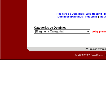
Registro de Dominios
|
Web Hosting
|
D
Dominios Expirados
|
Industrias
|
Indu
Categorías de Dominio:
[Pág. princi
** Precios expre
© 2002/2022 Solo10.com