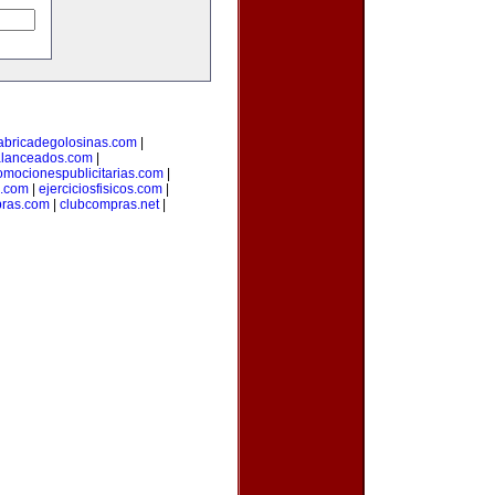
abricadegolosinas.com
|
alanceados.com
|
omocionespublicitarias.com
|
a.com
|
ejerciciosfisicos.com
|
pras.com
|
clubcompras.net
|