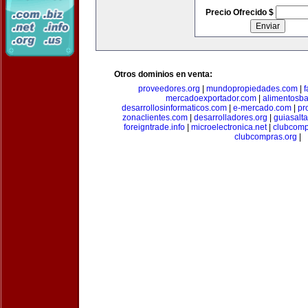
Precio Ofrecido $
Otros dominios en venta:
proveedores.org
|
mundopropiedades.com
|
f
mercadoexportador.com
|
alimentosb
desarrollosinformaticos.com
|
e-mercado.com
|
pr
zonaclientes.com
|
desarrolladores.org
|
guiasalt
foreigntrade.info
|
microelectronica.net
|
clubcom
clubcompras.org
|