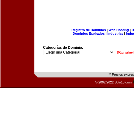
Registro de Dominios
|
Web Hosting
|
D
Dominios Expirados
|
Industrias
|
Indu
Categorías de Dominio:
[Pág. princi
** Precios expre
© 2002/2022 Solo10.com