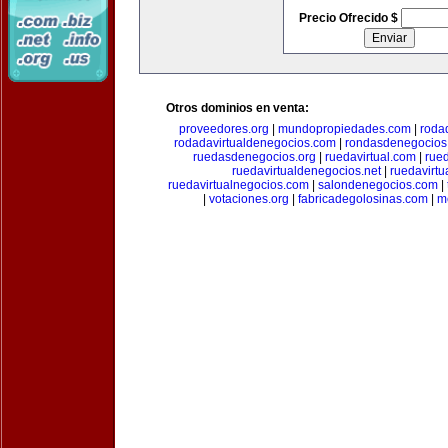
Precio Ofrecido $
Otros dominios en venta:
proveedores.org
|
mundopropiedades.com
|
roda
rodadavirtualdenegocios.com
|
rondasdenegocios
ruedasdenegocios.org
|
ruedavirtual.com
|
rue
ruedavirtualdenegocios.net
|
ruedavirtu
ruedavirtualnegocios.com
|
salondenegocios.com
|
|
votaciones.org
|
fabricadegolosinas.com
|
m