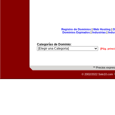
Registro de Dominios
|
Web Hosting
|
D
Dominios Expirados
|
Industrias
|
Indu
Categorías de Dominio:
[Pág. princi
** Precios expre
© 2002/2022 Solo10.com