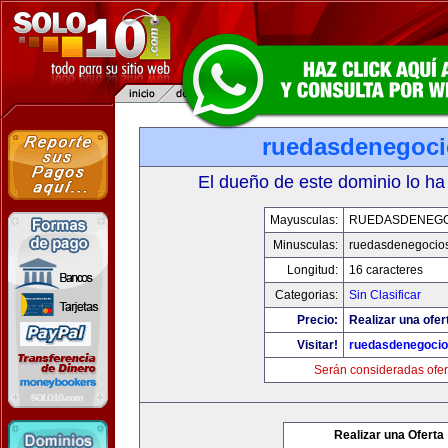
ruedasdenegoci
El dueño de este dominio lo ha
Mayusculas:
RUEDASDENEGO
Minusculas:
ruedasdenegocios
Longitud:
16 caracteres
Categorias:
Sin Clasificar
Precio:
Realizar una ofer
Visitar!
ruedasdenegocio
Serán consideradas ofer
Realizar una Oferta