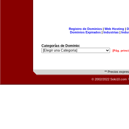
Registro de Dominios
|
Web Hosting
|
D
Dominios Expirados
|
Industrias
|
Indu
Categorías de Dominio:
[Pág. princi
** Precios expre
© 2002/2022 Solo10.com