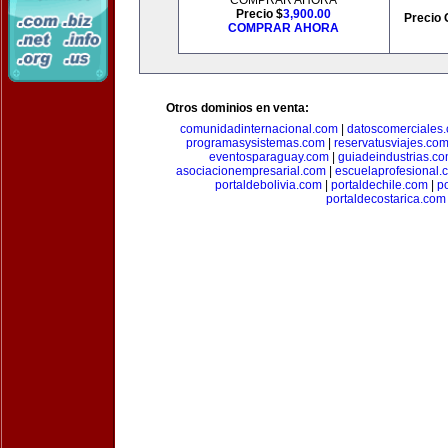
COMPRAR AHORA
Precio $
3,900.00
Precio 
COMPRAR AHORA
Otros dominios en venta:
comunidadinternacional.com
|
datoscomerciales
programasysistemas.com
|
reservatusviajes.co
eventosparaguay.com
|
guiadeindustrias.c
asociacionempresarial.com
|
escuelaprofesional.
portaldebolivia.com
|
portaldechile.com
|
p
portaldecostarica.com