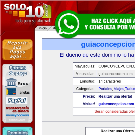
guiaconcepcio
El dueño de este dominio lo ha
Mayusculas:
GUIACONCEPCION.
Minusculas:
guiaconcepcion.com
Longitud:
14 caracteres
Categorias:
Portales
,
Viajes,Turi
Precio:
Realizar una oferta!
Visitar!
guiaconcepcion.com
Serán consideradas ofer
Realizar una Oferta