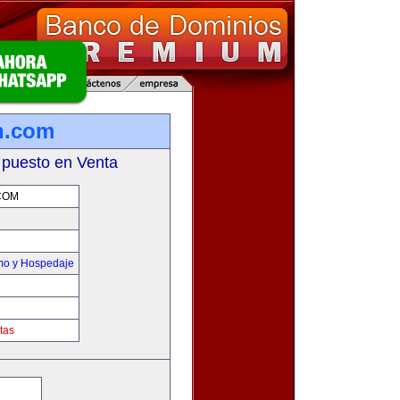
n.com
 puesto en Venta
COM
smo y Hospedaje
tas