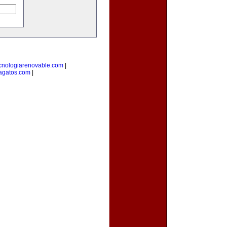
cnologiarenovable.com
|
agatos.com
|