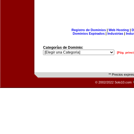
Registro de Dominios
|
Web Hosting
|
D
Dominios Expirados
|
Industrias
|
Indu
Categorías de Dominio:
[Pág. princi
** Precios expre
© 2002/2022 Solo10.com