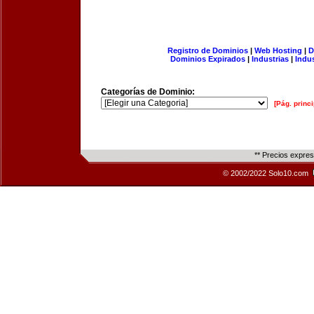
Registro de Dominios
|
Web Hosting
|
D
Dominios Expirados
|
Industrias
|
Indu
Categorías de Dominio:
[Pág. princi
** Precios expre
© 2002/2022 Solo10.com