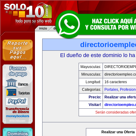
directorioempl
El dueño de este dominio lo ha
Mayusculas:
DIRECTORIOEMP
Minusculas:
directorioempleo.
Longitud:
16 caracteres
Categorias:
Portales
,
Profesio
Precio:
Realizar una ofert
Visitar!
directorioempleo
Serán consideradas ofer
Realizar una Oferta