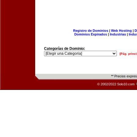
Registro de Dominios
|
Web Hosting
|
D
Dominios Expirados
|
Industrias
|
Indu
Categorías de Dominio:
[Pág. princi
** Precios expre
© 2002/2022 Solo10.com