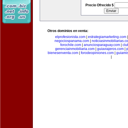
Precio Ofrecido $
Otros dominios en venta:
elprofesionista.com
|
estrategiamarketing.com
negociospanama.com
|
noticiasinmobiliarias.c
forochile.com
|
anunciosparaguay.com
|
clu
gerenciainmobiliaria.com
|
guiaviajeros.com
|
p
bienesenventa.com
|
forodeopiniones.com
|
guiami
|