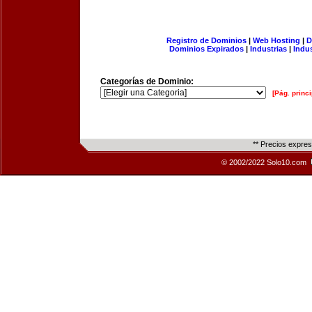
Registro de Dominios
|
Web Hosting
|
D
Dominios Expirados
|
Industrias
|
Indu
Categorías de Dominio:
[Pág. princi
** Precios expre
© 2002/2022 Solo10.com