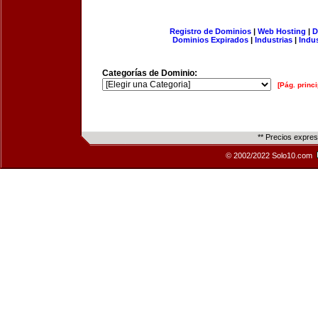
Registro de Dominios
|
Web Hosting
|
D
Dominios Expirados
|
Industrias
|
Indu
Categorías de Dominio:
[Pág. princi
** Precios expre
© 2002/2022 Solo10.com