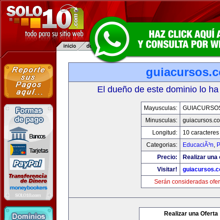
guiacursos.
El dueño de este dominio lo ha
Mayusculas:
GUIACURSO
Minusculas:
guiacursos.c
Longitud:
10 caracteres
Categorias:
EducaciÃ³n
,
P
Precio:
Realizar una 
Visitar!
guiacursos.
Serán consideradas ofer
Realizar una Oferta