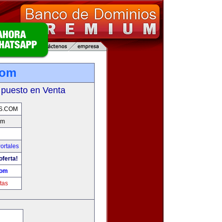
com
 puesto en Venta
S.COM
om
ortales
oferta!
com
tas