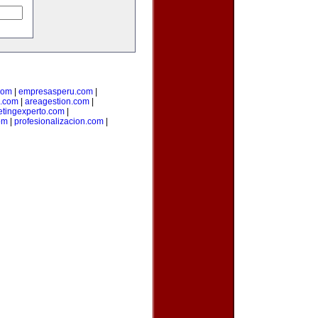
com
|
empresasperu.com
|
.com
|
areagestion.com
|
tingexperto.com
|
om
|
profesionalizacion.com
|