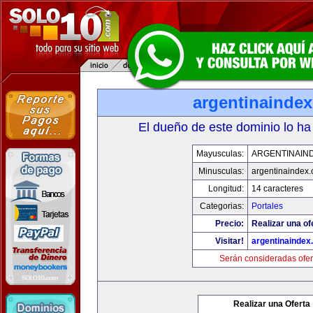
argentinainde
El dueño de este dominio lo ha
Mayusculas:
ARGENTINAIN
Minusculas:
argentinaindex
Longitud:
14 caracteres
Categorias:
Portales
Precio:
Realizar una of
Visitar!
argentinaindex
Serán consideradas ofer
Realizar una Oferta