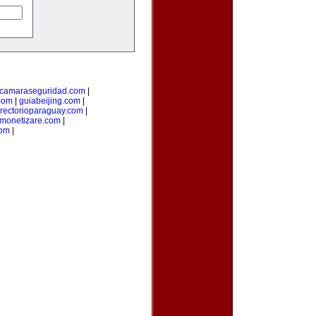
camaraseguridad.com
|
com
|
guiabeijing.com
|
irectorioparaguay.com
|
monetizare.com
|
com
|