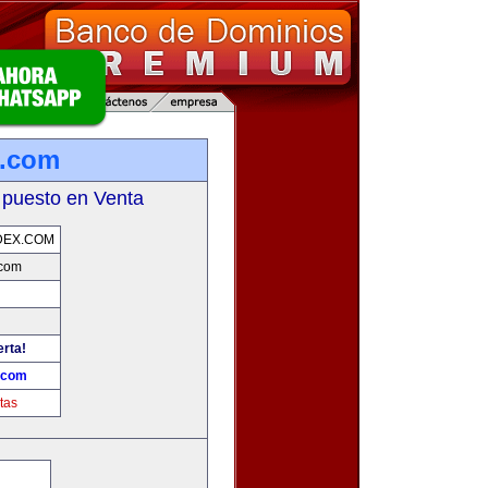
x.com
 puesto en Venta
DEX.COM
.com
erta!
.com
tas