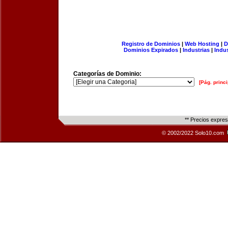
Registro de Dominios
|
Web Hosting
|
D
Dominios Expirados
|
Industrias
|
Indu
Categorías de Dominio:
[Pág. princi
** Precios expre
© 2002/2022 Solo10.com