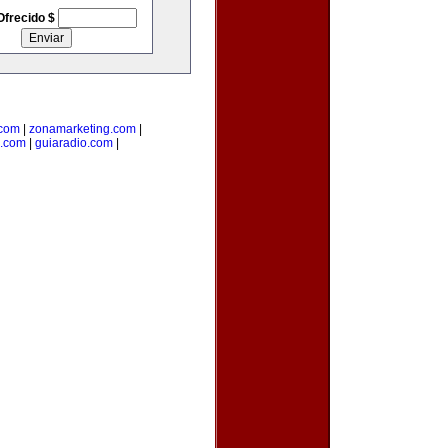
Ofrecido $
.com
|
zonamarketing.com
|
a.com
|
guiaradio.com
|