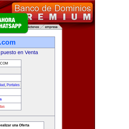
g.com
 puesto en Venta
.COM
idad
,
Portales
m
tas
ealizar una Oferta