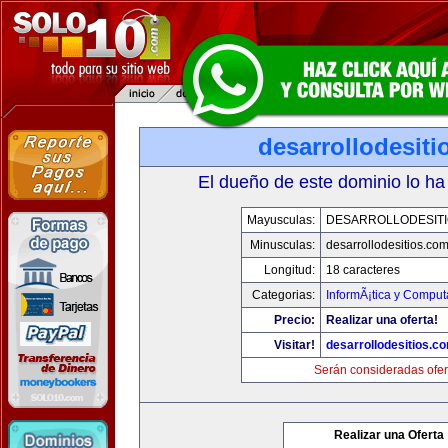
desarrollodesit
El dueño de este dominio lo ha
Mayusculas:
DESARROLLODESIT
Minusculas:
desarrollodesitios.co
Longitud:
18 caracteres
Categorias:
InformÃ¡tica y Comput
Precio:
Realizar una oferta!
Visitar!
desarrollodesitios.c
Serán consideradas ofer
Realizar una Oferta