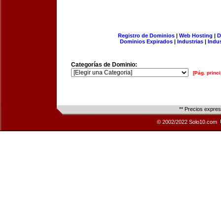
Registro de Dominios
|
Web Hosting
|
D
Dominios Expirados
|
Industrias
|
Indu
Categorías de Dominio:
[Pág. princi
** Precios expre
© 2002/2022 Solo10.com