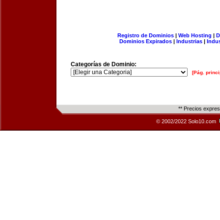
Registro de Dominios
|
Web Hosting
|
D
Dominios Expirados
|
Industrias
|
Indu
Categorías de Dominio:
[Pág. princi
** Precios expre
© 2002/2022 Solo10.com