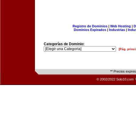
Registro de Dominios
|
Web Hosting
|
D
Dominios Expirados
|
Industrias
|
Indu
Categorías de Dominio:
[Pág. princi
** Precios expre
© 2002/2022 Solo10.com