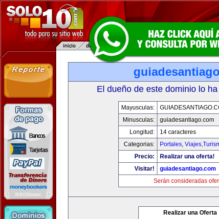
guiadesantiag
El dueño de este dominio lo ha
Mayusculas:
GUIADESANTIAGO.
Minusculas:
guiadesantiago.com
Longitud:
14 caracteres
Categorias:
Portales
,
Viajes,Turi
Precio:
Realizar una oferta!
Visitar!
guiadesantiago.com
Serán consideradas ofer
Realizar una Oferta