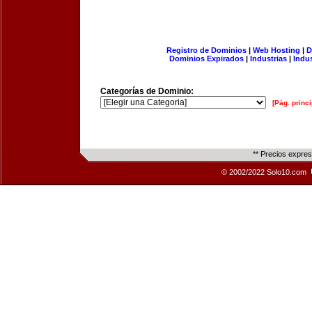
Registro de Dominios
|
Web Hosting
|
D
Dominios Expirados
|
Industrias
|
Indu
Categorías de Dominio:
[Pág. princi
** Precios expre
© 2002/2022 Solo10.com