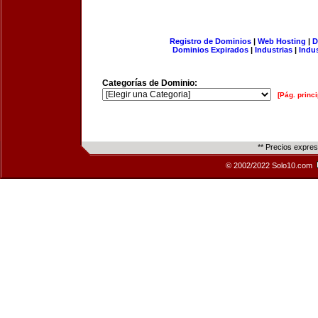
Registro de Dominios
|
Web Hosting
|
D
Dominios Expirados
|
Industrias
|
Indu
Categorías de Dominio:
[Pág. princi
** Precios expre
© 2002/2022 Solo10.com