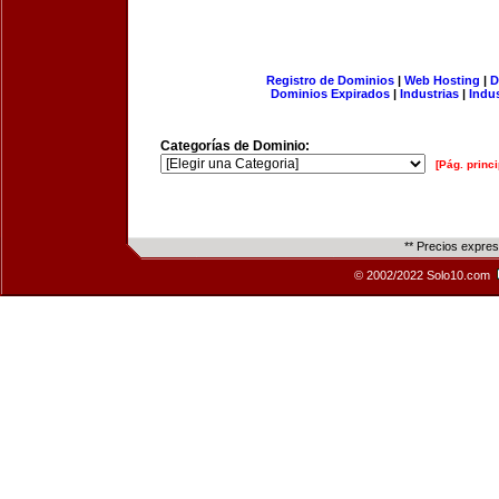
Registro de Dominios
|
Web Hosting
|
D
Dominios Expirados
|
Industrias
|
Indu
Categorías de Dominio:
[Pág. princi
** Precios expre
© 2002/2022 Solo10.com